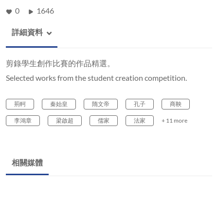
0
1646
詳細資料
剪錄學生創作比賽的作品精選。
Selected works from the student creation competition.
荊軻
秦始皇
隋文帝
孔子
商鞅
李鴻章
梁啟超
儒家
法家
+ 11 more
相關媒體