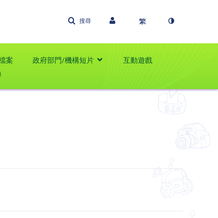
搜尋
檔案
政府部門/機構短片
互動遊戲
學