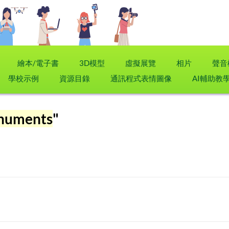
繪本/電子書
3D模型
虛擬展覽
相片
聲音
學校示例
資源目錄
通訊程式表情圖像
AI輔助教
onuments
"