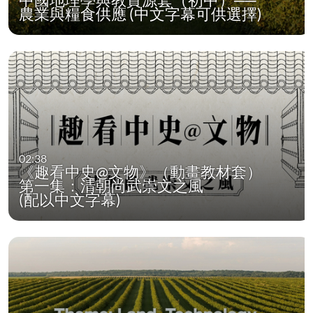
農業與糧食供應 (中文字幕可供選擇)
02:38
《趣看中史@文物》（動畫教材套）
第一集：清朝尚武崇文之風
(配以中文字幕)