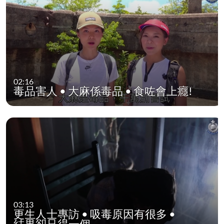
02:16
毒品害人 • 大麻係毒品 • 食咗會上癮!
03:13
更生人士專訪 • 吸毒原因有很多 •
結果卻只得一個