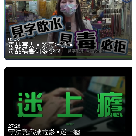
03:02
毒品害人 • 禁毒街訪 •
毒品禍害知多少？
27:28
守法意識微電影 •迷上癮