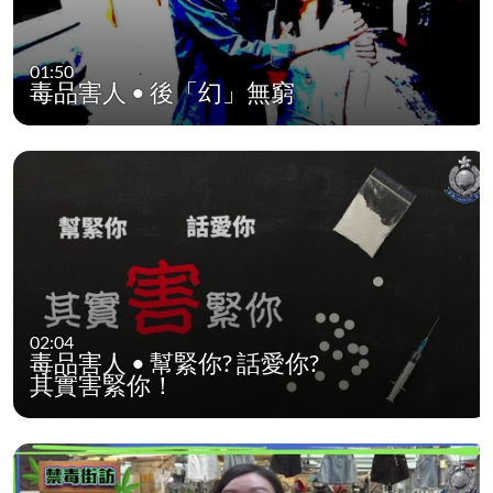
01:50
毒品害人 • 後「幻」無窮
02:04
毒品害人 • 幫緊你? 話愛你?
其實害緊你！