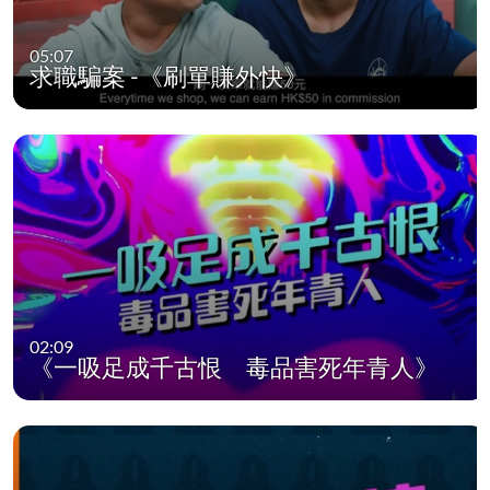
05:07
求職騙案 -《刷單賺外快》
02:09
《一吸足成千古恨 毒品害死年青人》