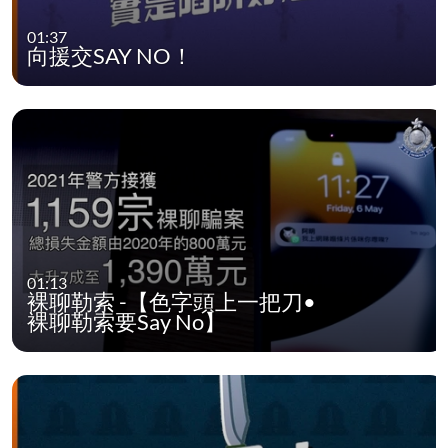
01:37
向援交SAY NO！
01:13
裸聊勒索 -【色字頭上一把刀•
裸聊勒索要Say No】