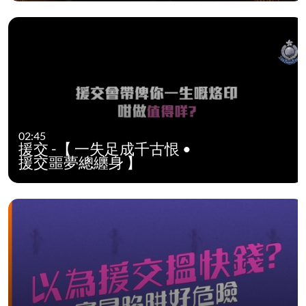
02:45
援交 -【 一失足成千古恨 •
援交噩夢總纏身 】