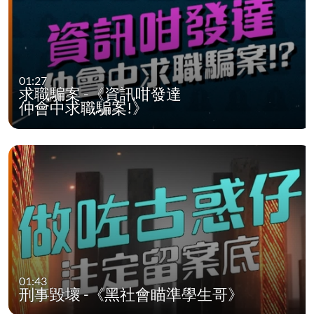
01:27
求職騙案 -《資訊咁發達
仲會中求職騙案!》
01:43
刑事毀壞 -《黑社會瞄準學生哥》