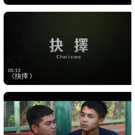
05:13
《抉擇 》