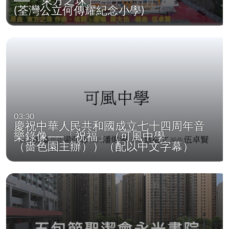
(荃灣公立何傳耀紀念小學)
03:30
慶祝中華人民共和國成立七十四周年音
樂錄像──「祝福」（可風中學
（嗇色園主辦））（配以中文字幕）