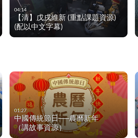
04:14
【清】戊戌維新 (重點課題資源)
(配以中文字幕)
01:27
中國傳統節日──農曆新年
（講故事資源）