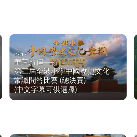
27:19
華萃薪傳──
第三屆全港小學中國歷史文化
常識問答比賽 (總決賽)
(中文字幕可供選擇)