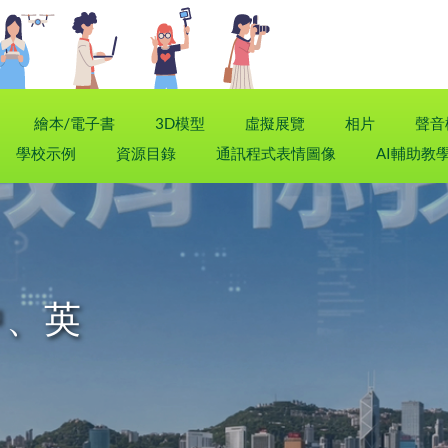
繪本/電子書
3D模型
虛擬展覽
相片
聲音
學校示例
資源目錄
通訊程式表情圖像
AI輔助教