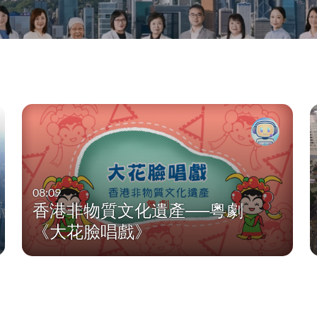
08:09
香港非物質文化遺產──粵劇
《大花臉唱戲》