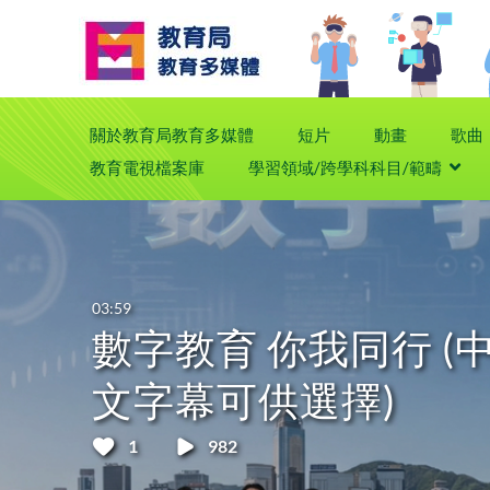
關於教育局教育多媒體
短片
動畫
歌曲
教育電視檔案庫
學習領域/跨學科科目/範疇
你我同行 (中、英
選擇)