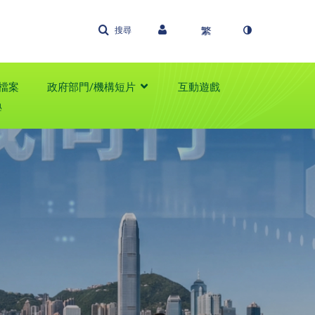
搜尋
檔案
政府部門/機構短片
互動遊戲
學
09:05
童遊戲 樂
幕可供選擇
0
1,360