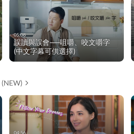
05:08
誤讀與誤會──咀嚼、咬文嚼字
(中文字幕可供選擇)
 (NEW)
04:56