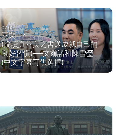
02:00
喜閱一生
(悅讀真善美之書送成就自己的
良好習慣)──文爾諾和陳雪瑩
(中文字幕可供選擇)