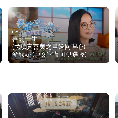
02:00
喜閱一生
(悅讀真善美之書送同理心)──
游欣妮 (中文字幕可供選擇)