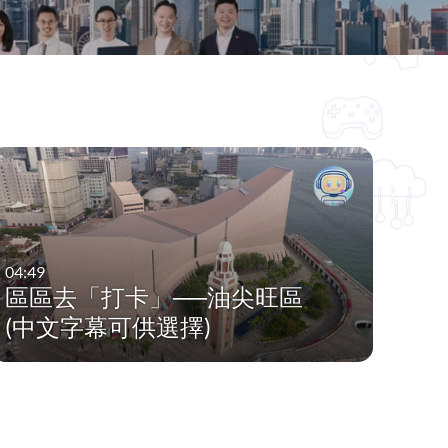
04:49
區區去「打卡」──油尖旺區
(中文字幕可供選擇)