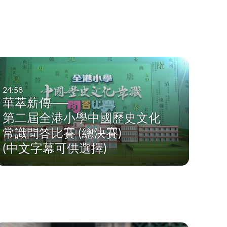
24:58
華萃薪傳──
第二屆全港小學中國歷史文化
常識問答比賽 (總決賽)
(中文字幕可供選擇)