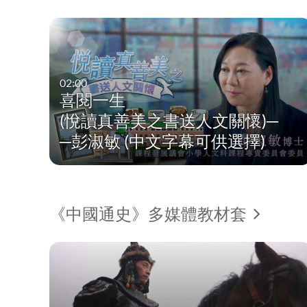
02:00
喜閱一生
(悅讀真善美之書送人文關懷)─
─彭淑敏 (中文字幕可供選擇)
《中國通史》多媒體教材套