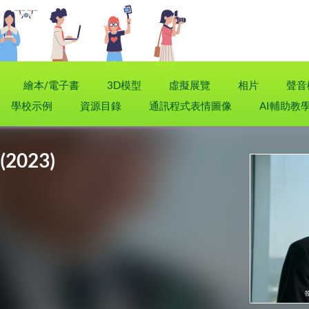
繪本/電子書
3D模型
虛擬展覽
相片
聲音
學校示例
資源目錄
通訊程式表情圖像
AI輔助教
023)