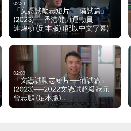
02:24
「文憑試勵志短片──備試篇」
(2023)──香港健力運動員
連煒楨 (足本版) (配以中文字幕)
cation
Education
ation
ducation
02:03
「文憑試勵志短片──備試篇」
nal 、Social and Humanities Education
(2023)──2022文憑試超級狀元
曾志鵬 (足本版)…