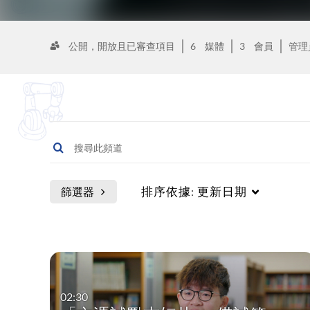
公開，開放且已審查項目
6
媒體
3
會員
管理
排序依據:
更新日期
篩選器
資源類別
學科
短片 Short Videos
幼稚園教育 Kindergarte
02:30