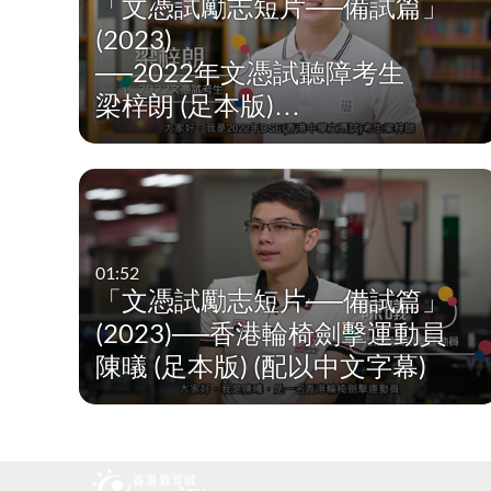
「文憑試勵志短片──備試篇」
動畫 Animations
中國語文教育
(2023)
歌曲 Songs
普通話科
──2022年文憑試聽障考生
梁梓朗 (足本版)…
相片 Photos
English Language Edu
聲音檔案 Sound 
數學教育 Mathematics 
Files
3D模型 3D Models
科學教育 Science Educ
科技教育 Technology E
01:52
「文憑試勵志短片──備試篇」
個人、社會及人文教育 Perso
(2023)──香港輪椅劍擊運動員
顯示更多
陳㬢 (足本版) (配以中文字幕)