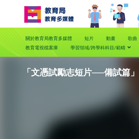
關於教育局教育多媒體
短片
動畫
歌曲
教育電視檔案庫
學習領域/跨學科科目/範疇
「文憑試勵志短片──備試篇」(2