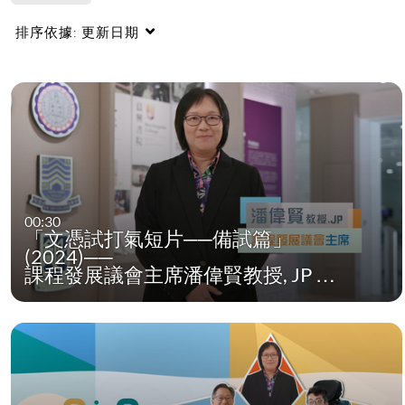
排序依據:
更新日期
00:30
「文憑試打氣短片──備試篇」
(2024)──
課程發展議會主席潘偉賢教授, JP …