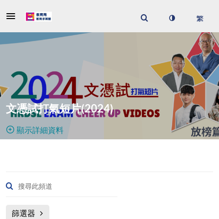
文憑試打氣短片(2024)
顯示詳細資料
公開，限制且已審查項目
12
媒體
3
會員
管理員
出現位置:
篩選器