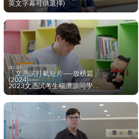
英文字幕可供選擇)
00:30
「文憑試打氣短片──放榜篇」
(2024)──
2023文憑試考生楊濟源同學…