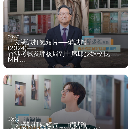
00:30
「文憑試打氣短片──備試篇」
(2024)──
香港考試及評核局副主席邱少雄校長,
MH …
00:31
「文憑試打氣短片──備試篇」