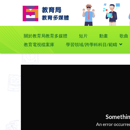
關於教育局教育多媒體
短片
動畫
歌曲
教育電視檔案庫
學習領域/跨學科科目/範疇
Somethin
An error occurred,