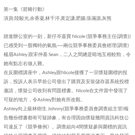
第一集《箭豬行動》
演員:陸駿光,余香凝,林千渟,黃定謙,肥腸,張滿源,灰熊
踏進辦公室的一刻，新仔岑嘉寶 Nicole (競爭事務主任(調查))
已感受到一股獨特的氣氛──兩位競爭事務委員會經理(調查)
楊眉Ashley 跟宋仲基 Sean，二人之間總是暗地互相較勁，令
她有點左右做人難。
在反圍標講座中，Ashley跟Nicole接獲了一宗懷疑圍標的投
訴，投訴人表示早前公司發出了購買及安裝儲存器系統投標
邀請，懷疑公司收到有問題標書。Nicole在文件當中發現了
可疑的地方，令Ashley對她有所改觀。
Ashley向上級林樹生 Johnny(競爭事務委員會調查組主管)報
告幾份標書都有可疑跡象，有合理因由懷疑幾間資訊科技公
司違反了《競爭條例》。調查組向4間懷疑參與圍標的資訊