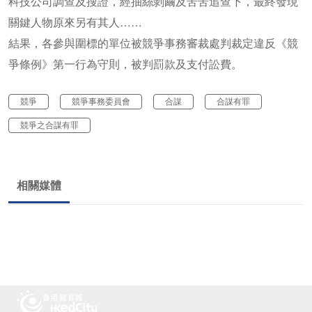
科技公司調查及搜證，經抽絲剝繭及苦苦追查下，最終發現
關鍵人物原來另有其人……
結果，各參與圍標的單位被競爭事務審裁處判裁定違反《競
爭條例》第一行為守則，被判罰款及支付訟費。
競爭
競爭事務委員會
合謀
合謀有罪
競爭之合謀有罪
相關媒體