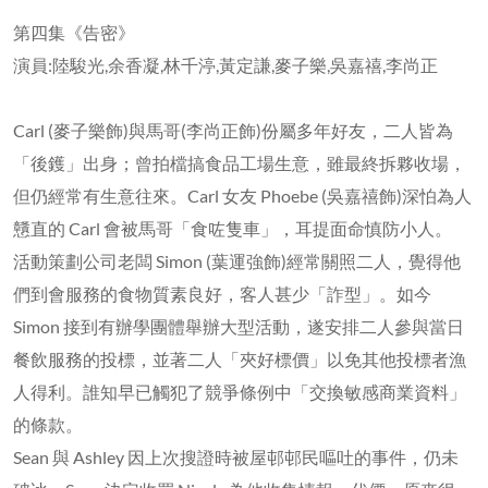
第四集《告密》
演員:陸駿光,余香凝,林千渟,黃定謙,麥子樂,吳嘉禧,李尚正
Carl (麥子樂飾)與馬哥(李尚正飾)份屬多年好友，二人皆為
「後鑊」出身；曾拍檔搞食品工場生意，雖最終拆夥收場，
但仍經常有生意往來。Carl 女友 Phoebe (吳嘉禧飾)深怕為人
戇直的 Carl 會被馬哥「食咗隻車」，耳提面命慎防小人。
活動策劃公司老闆 Simon (葉運強飾)經常關照二人，覺得他
們到會服務的食物質素良好，客人甚少「詐型」。如今
Simon 接到有辦學團體舉辦大型活動，遂安排二人參與當日
餐飲服務的投標，並著二人「夾好標價」以免其他投標者漁
人得利。誰知早已觸犯了競爭條例中「交換敏感商業資料」
的條款。
Sean 與 Ashley 因上次搜證時被屋邨邨民嘔吐的事件，仍未