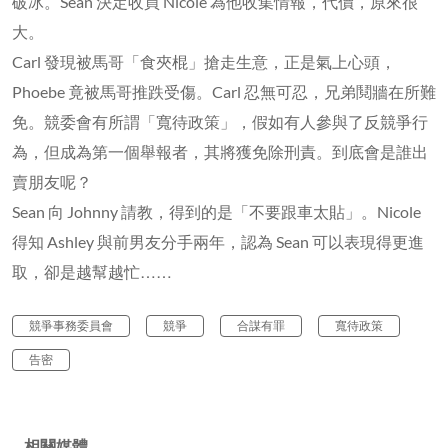
破冰。Sean 決定收買 Nicole 為他收集情報，代價，原來很
大。
Carl 發現被馬哥「食夾棍」搶走生意，正是氣上心頭，
Phoebe 竟被馬哥推跌受傷。Carl 忍無可忍，兄弟鬩牆在所難
免。競委會有所謂「寬待政策」，假如有人參與了反競爭行
為，但成為第一個舉報者，其將獲免除刑責。到底會是誰出
賣朋友呢？
Sean 向 Johnny 請教，得到的是「不要跟車太貼」。Nicole
得知 Ashley 與前男友分手兩年，認為 Sean 可以表現得更進
取，卻是越幫越忙……
競爭事務委員會
競爭
合謀有罪
寬待政策
告密
相關媒體