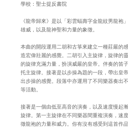
學校：聖士提反書院
《龍帝歸來》是以「彩雲蝠壽字金龍紋男龍袍
雄威，以及龍神聖和力量的象徵。
本曲的開段運用二胡和古箏來建立一種莊嚴的
造宏偉壯麗的感覺。二胡引入主旋律，旋律的
的旋律充滿力量，扮演威嚴的皇帝。伴奏的笛子
托主旋律。接著是以步操為題的一段，帶出皇
出步操的感覺。段落中亦運用了不同樂器奏出
等活動。
接著是一個由低至高音的演奏，以及速度慢起
旋律。第一主旋律在不同樂器間重複演奏，速
徵龍袍的力量和威力。你有沒有感受到這首作