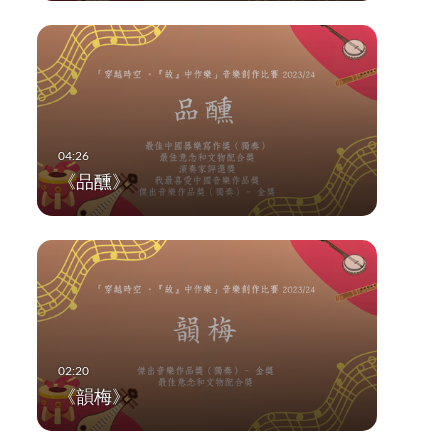
《品醺》
《韻梅》