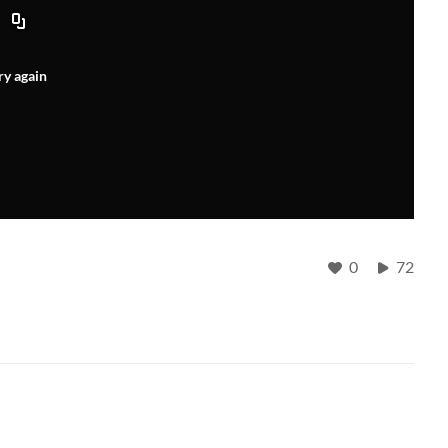
ry again
0
72