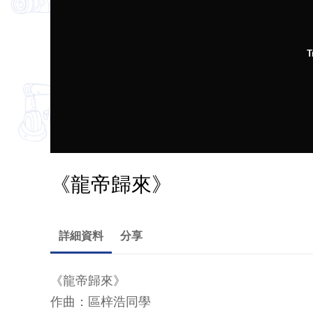
T
《龍帝歸來》
詳細資料
分享
《龍帝歸來》
作曲：區梓浩同學