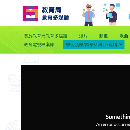
關於教育局教育多媒體
短片
動畫
歌曲
教育電視檔案庫
學習領域/跨學科科目/範疇
Somethin
An error occurred,