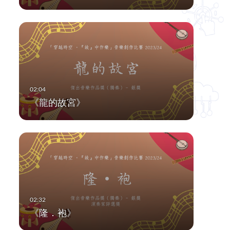
《龍的故宮》
《隆．袍》