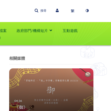
搜尋
檔案
政府部門/機構短片
互動遊戲
學
相關媒體
《御》