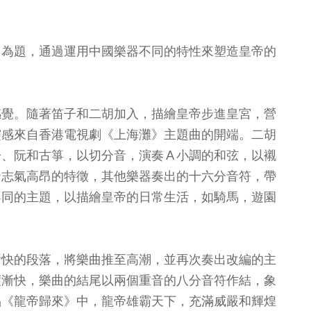
」為題，通過運用中國樂器不同的特性來塑造皇帝的
感覺。隨著笛子和二胡加入，描繪皇帝步進皇宮，營
靈感來自香港電視劇《上海灘》主題曲的開端。二胡
、阮和古箏，以切分音，演奏 A 小調的和弦，以襯
帝志氣高昂的特徵，其他樂器奏出的十六分音符，帶
不同的主題，以描繪皇帝的日常生活，如騎馬，遊園
漸快的段落，將樂曲推至高潮，並再次奏出改編的主
度漸快，樂曲的結尾以兩個重音的八分音符作結，象
品《龍帝歸來》中，龍帝雄霸天下，充滿威嚴和輝煌