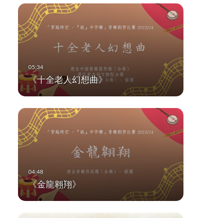
《十全老人幻想曲》
《金龍翱翔》