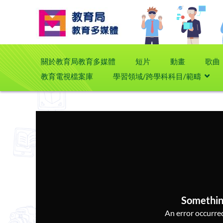
關於教育局教育多媒體
短片
動畫
歌曲
教育電視檔案庫
學習領域/跨學科科目/範疇
Somethin
An error occurred,