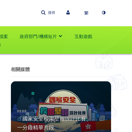
搜尋
檔案
政府部門/機構短片
互動遊戲
學
相關媒體
「國家安全校園壁報設計比賽」
一分鐘精華片段