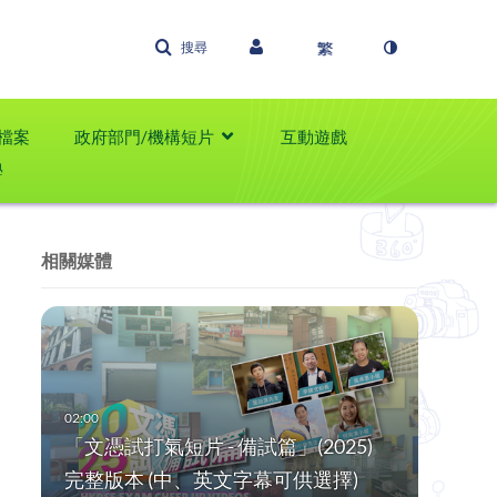
搜尋
檔案
政府部門/機構短片
互動遊戲
學
相關媒體
「文憑試打氣短片 - 備試篇」(2025)
完整版本 (中、英文字幕可供選擇)