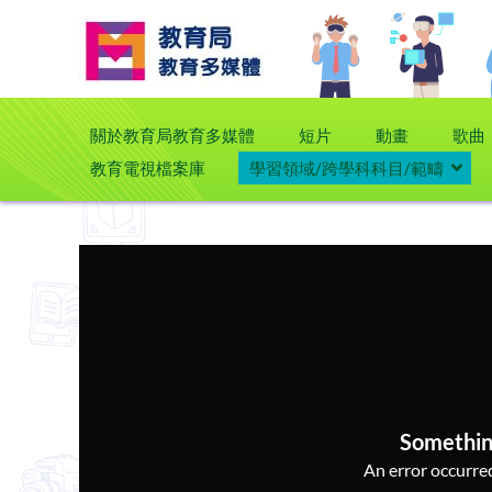
關於教育局教育多媒體
短片
動畫
歌曲
教育電視檔案庫
學習領域/跨學科科目/範疇
Somethin
An error occurred,