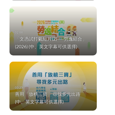
「文憑試打氣短片(2)──勞逸結合」
(2026) (中、英文字幕可供選擇)
善用「放榜三寶」 尋找多元出路
(中、英文字幕可供選擇)