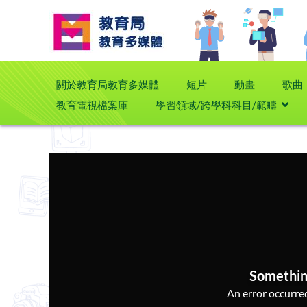
關於教育局教育多媒體
短片
動畫
歌曲
教育電視檔案庫
學習領域/跨學科科目/範疇
Somethin
An error occurred,