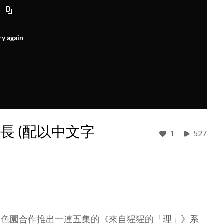
ry again
長 (配以中文字
1
527
嗇色園合作推出一連五集的《來自猩猩的「理」》系