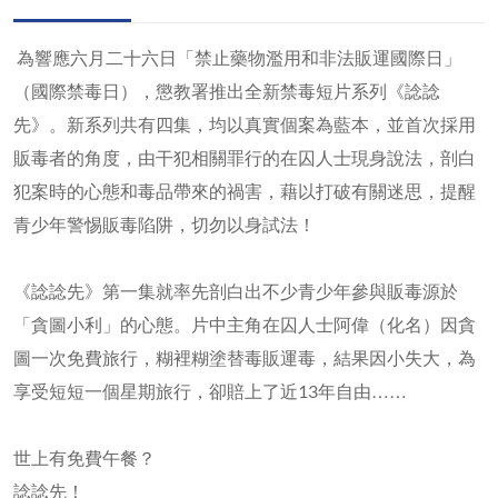
為響應六月二十六日「禁止藥物濫用和非法販運國際日」
（國際禁毒日），懲教署推出全新禁毒短片系列《諗諗
先》。新系列共有四集，均以真實個案為藍本，並首次採用
販毒者的角度，由干犯相關罪行的在囚人士現身說法，剖白
犯案時的心態和毒品帶來的禍害，藉以打破有關迷思，提醒
青少年警惕販毒陷阱，切勿以身試法！
《諗諗先》第一集就率先剖白出不少青少年參與販毒源於
「貪圖小利」的心態。片中主角在囚人士阿偉（化名）因貪
圖一次免費旅行，糊裡糊塗替毒販運毒，結果因小失大，為
享受短短一個星期旅行，卻賠上了近13年自由……
世上有免費午餐？
諗諗先！