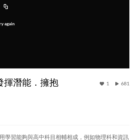
ry again
】發揮潛能．擁抱
1
681
現應用學習能夠與高中科目相輔相成，例如物理科和資訊