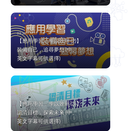
【應用學習．學以致用 (2)】
裝備自己．追尋夢想 (中、
英文字幕可供選擇)
【應用學習．學以致用 (3)】
認清目標．探索未來 (中、
英文字幕可供選擇)