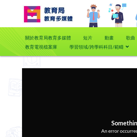
關於教育局教育多媒體
短片
動畫
歌曲
教育電視檔案庫
學習領域/跨學科科目/範疇
Somethin
An error occurred,