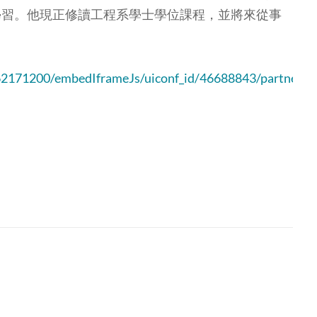
學習。他現正修讀工程系學士學位課程，並將來從事
62171200/embedIframeJs/uiconf_id/46688843/partner_id/