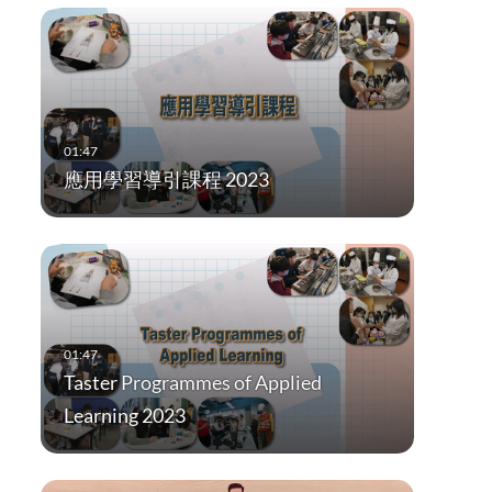
應用學習導引課程 2023
Taster Programmes of Applied
Learning 2023