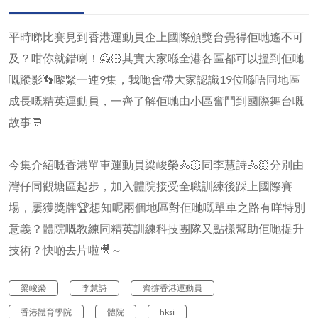
平時睇比賽見到香港運動員企上國際頒獎台覺得佢哋遙不可
及？咁你就錯喇！🙅🏻其實大家喺全港各區都可以搵到佢哋
嘅蹤影👣嚟緊一連9集，我哋會帶大家認識19位喺唔同地區
成長嘅精英運動員，一齊了解佢哋由小區奮鬥到國際舞台嘅
故事💬
今集介紹嘅香港單車運動員梁峻榮🚴🏻同李慧詩🚴🏻分別由
灣仔同觀塘區起步，加入體院接受全職訓練後踩上國際賽
場，屢獲獎牌🏆想知呢兩個地區對佢哋嘅單車之路有咩特別
意義？體院嘅教練同精英訓練科技團隊又點樣幫助佢哋提升
技術？快啲去片啦🎥～
梁峻榮
李慧詩
齊撐香港運動員
香港體育學院
體院
hksi