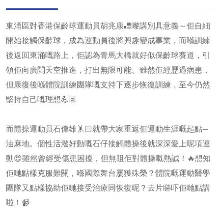
東涌區對香港保齡球運動員胡兆康🎳嚟講別具意義～佢自細
開始接觸保齡球，成為運動員後將興趣變成事業，而喺訓練
後返回東涌嘅路上，佢認為青馬大橋就好似保齡球賽道，引
領佢向廣闊天空推進，打出無限可能。雖然佢經歷過病患，
但康復後喺體院訓練團隊嘅支持下逐步恢復訓練，至今仍然
堅持自己嘅理想💪🏻
而體操運動員石偉雄🤸🏻就帶大家重返佢運動生涯嘅起點—
油麻地。個性活潑好動嘅石仔接觸體操後就深深愛上呢項運
動😍雖然曾經受傷患困擾，但無阻佢對體操嘅熱誠！🔥想知
佢哋點樣克服難關，喺國際舞台屢獲殊榮？體院嘅運動醫學
團隊又點樣協助佢哋接受治療同恢復呢？去片睇吓佢哋點講
啦！📹