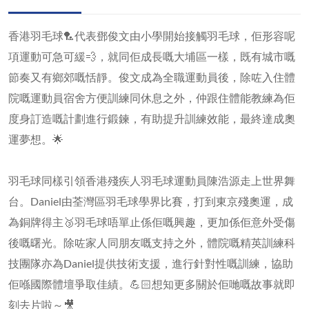
香港羽毛球🏸代表鄧俊文由小學開始接觸羽毛球，佢形容呢
項運動可急可緩💨，就同佢成長嘅大埔區一樣，既有城市嘅
節奏又有鄉郊嘅恬靜。俊文成為全職運動員後，除咗入住體
院嘅運動員宿舍方便訓練同休息之外，仲跟住體能教練為佢
度身訂造嘅計劃進行鍛鍊，有助提升訓練效能，最終達成奧
運夢想。🌟
羽毛球同樣引領香港殘疾人羽毛球運動員陳浩源走上世界舞
台。Daniel由荃灣區羽毛球學界比賽，打到東京殘奧運，成
為銅牌得主🥉羽毛球唔單止係佢嘅興趣，更加係佢意外受傷
後嘅曙光。除咗家人同朋友嘅支持之外，體院嘅精英訓練科
技團隊亦為Daniel提供技術支援，進行針對性嘅訓練，協助
佢喺國際體壇爭取佳績。💪🏻想知更多關於佢哋嘅故事就即
刻去片啦～🎥