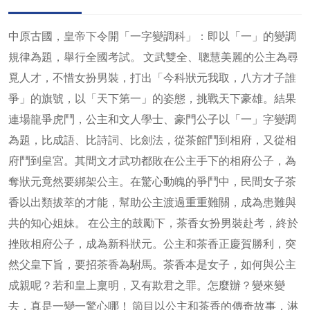
中原古國，皇帝下令開「一字變調科」：即以「一」的變調
規律為題，舉行全國考試。 文武雙全、聰慧美麗的公主為尋
覓人才，不惜女扮男裝，打出「今科狀元我取，八方才子誰
爭」的旗號，以「天下第一」的姿態，挑戰天下豪雄。結果
連場龍爭虎鬥，公主和文人學士、豪門公子以「一」字變調
為題，比成語、比詩詞、比劍法，從茶館鬥到相府，又從相
府鬥到皇宮。其間文才武功都敗在公主手下的相府公子，為
奪狀元竟然要綁架公主。在驚心動魄的爭鬥中，民間女子茶
香以出類拔萃的才能，幫助公主渡過重重難關，成為患難與
共的知心姐妹。 在公主的鼓勵下，茶香女扮男裝赴考，終於
挫敗相府公子，成為新科狀元。公主和茶香正慶賀勝利，突
然父皇下旨，要招茶香為駙馬。茶香本是女子，如何與公主
成親呢？若和皇上稟明，又有欺君之罪。怎麼辦？變來變
去，真是一變一驚心哪！ 節目以公主和茶香的傳奇故事，淋