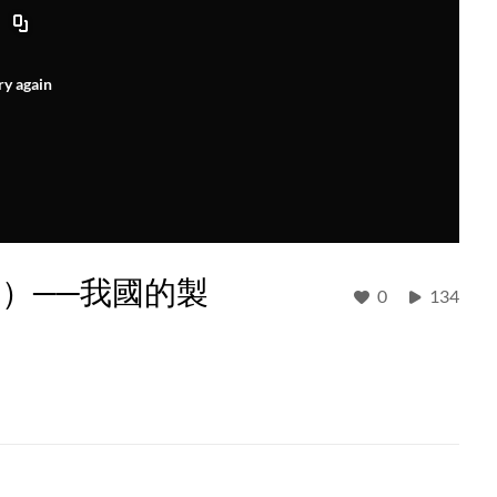
ry again
）──我國的製
0
134