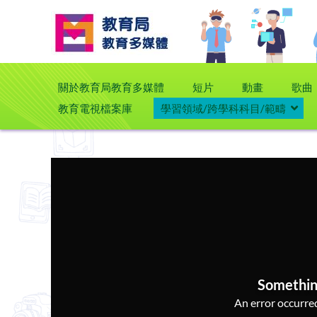
關於教育局教育多媒體
短片
動畫
歌曲
教育電視檔案庫
學習領域/跨學科科目/範疇
Somethin
An error occurred,