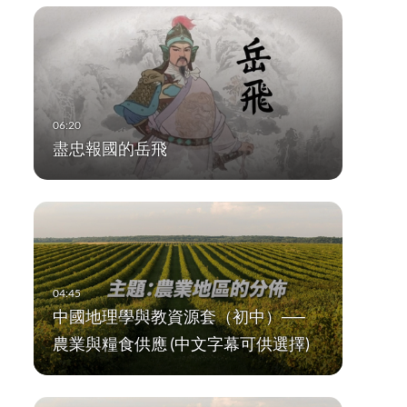
盡忠報國的岳飛
中國地理學與教資源套（初中）──
農業與糧食供應 (中文字幕可供選擇)