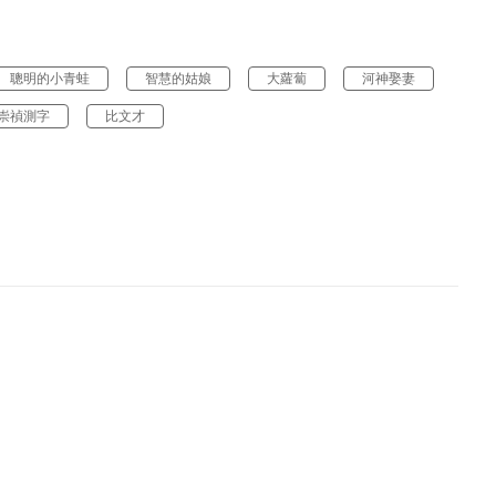
聰明的小青蛙
智慧的姑娘
大蘿蔔
河神娶妻
崇禎測字
比文才