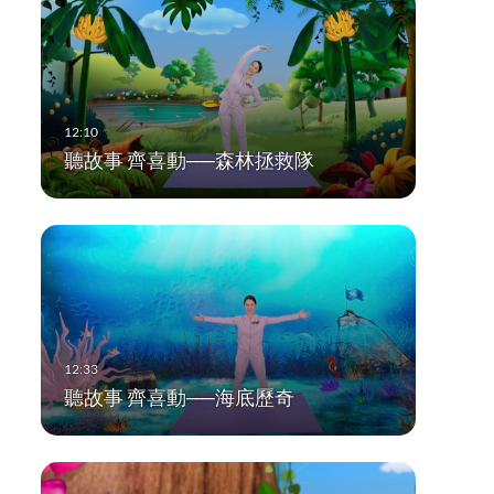
聽故事 齊喜動──森林拯救隊
聽故事 齊喜動──海底歷奇