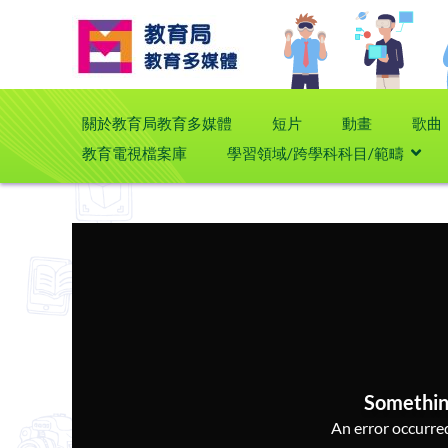
關於教育局教育多媒體
短片
動畫
歌曲
教育電視檔案庫
學習領域/跨學科科目/範疇
Somethin
An error occurred,