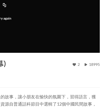
ry again
)
2
18995
型的故事，讓小朋友在愉快的氛圍下，習得語言，獲
資源自普通話科節目中選輯了12個中國民間故事，