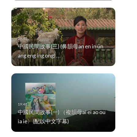
中國民間故事(三) (鼻韻母an en in ün
ang eng ing ong)…
中國民間故事(一) （複韻母ai ei ao ou
ia ie〉(配以中文字幕)