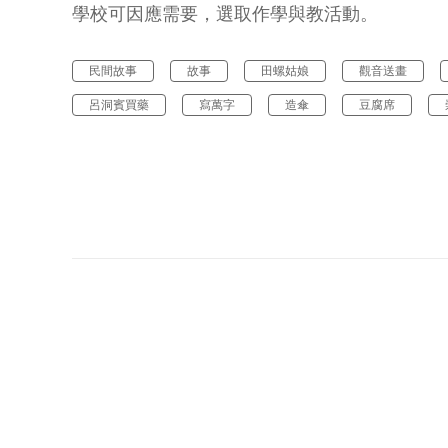
學校可因應需要，選取作學與教活動。
民間故事
故事
田螺姑娘
觀音送畫
呂洞賓買藥
寫萬字
造傘
豆腐席