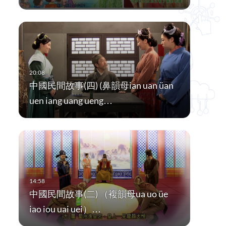
中國民間故事(四) (鼻韻母ian uan üan
uen iang uang ueng…
中國民間故事(二) （複韻母ua uo üe
iao iou uai uei）…