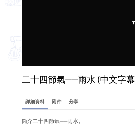
T
二十四節氣──雨水 (中文字幕
詳細資料
附件
分享
簡介二十四節氣──雨水。