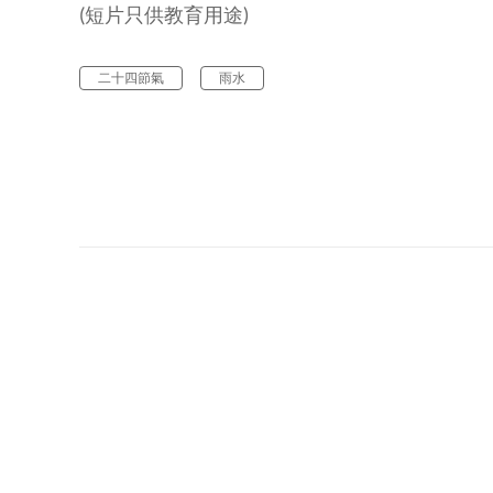
(短片只供教育用途)
二十四節氣
雨水