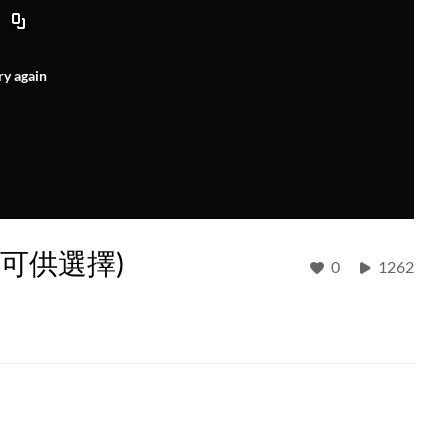
ry again
可供選擇)
0
1262