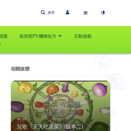
搜尋
檔案
政府部門/機構短片
互動遊戲
學
相關媒體
兒歌《天天吃蔬菜》(版本二)