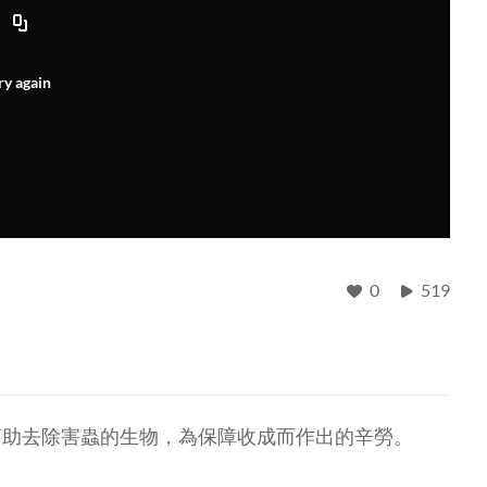
ry again
0
519
幫助去除害蟲的生物，為保障收成而作出的辛勞。