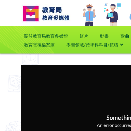
關於教育局教育多媒體
短片
動畫
歌曲
教育電視檔案庫
學習領域/跨學科科目/範疇
Somethin
An error occurred,