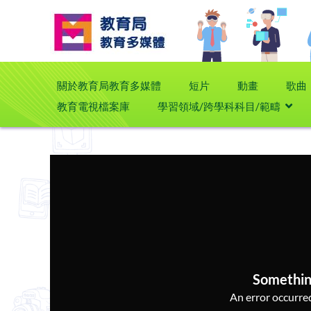
關於教育局教育多媒體
短片
動畫
歌曲
教育電視檔案庫
學習領域/跨學科科目/範疇
Somethin
An error occurred,