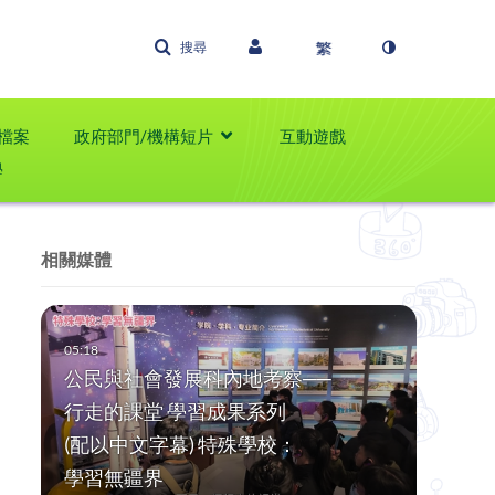
搜尋
檔案
政府部門/機構短片
互動遊戲
學
相關媒體
公民與社會發展科內地考察──
行走的課堂 學習成果系列
(配以中文字幕) 特殊學校：
學習無疆界