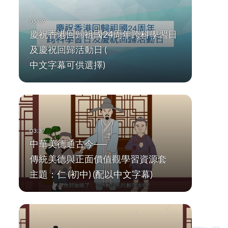
慶祝香港回歸祖國24周年跨科學習日
及慶祝回歸活動日 (
中文字幕可供選擇)
中華美德通古今──
傳統美德與正面價值觀學習資源套
主題：仁 (初中) (配以中文字幕)