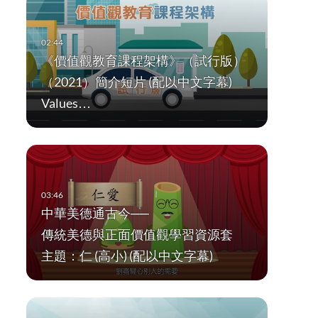
《價值觀教育課程架構》（試行版）
（2021）簡介短片 (配以中文字幕)
Values…
中華美德通古今──
傳統美德與正面價值觀學習資源套
主題：仁 (高小) (配以中文字幕)