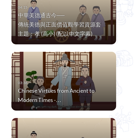
中華美德通古今──
傳統美德與正面價值觀學習資源套
主題：孝 (高小) (配以中文字幕)
Chinese Virtues from Ancient to
Modern Times -…