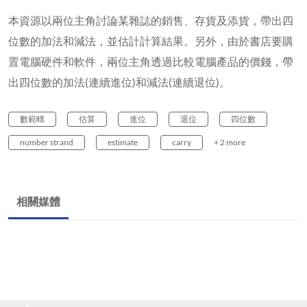
本資源以兩位主角討論某雜誌的銷售、存貨及添貨，帶出四
位數的加法和減法，並估計計算結果。另外，由於書店要購
置電腦硬件和軟件，兩位主角透過比較電腦產品的價錢，帶
出四位數的加法(連續進位)和減法(連續退位)。
數範疇
估算
進位
退位
四位數
number strand
estimate
carry
+ 2 more
相關媒體