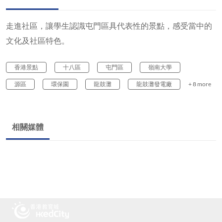
走進社區，讓學生認識屯門區具代表性的景點，感受當中的
文化及社區特色。
香港景點
十八區
屯門區
嶺南大學
源區
環保園
龍鼓灘
龍鼓灘發電廠
+ 8 more
相關媒體