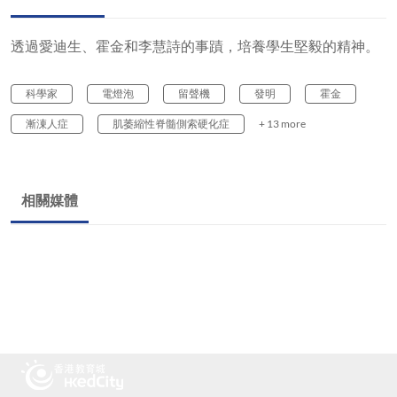
透過愛迪生、霍金和李慧詩的事蹟，培養學生堅毅的精神。
科學家
電燈泡
留聲機
發明
霍金
漸涷人症
肌萎縮性脊髓側索硬化症
+ 13 more
相關媒體