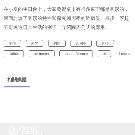
在小夏的生日會上，大家發覺桌上有很多東西都是圓形的，
因而討論了圓形的特性和探究圓周率的近似值。最後，家超
哥哥透過日常生活的例子，介紹圓周公式的應用。
半徑
周界
圓周
圓周率
直徑
radius
perimeter
circumference
pi
+ 1 more
相關媒體