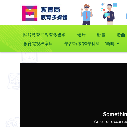
關於教育局教育多媒體
短片
動畫
歌曲
教育電視檔案庫
學習領域/跨學科科目/範疇
Somethin
An error occurred,