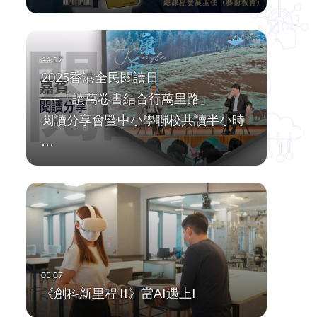
2025香港全民閱讀日
──「讀萬卷書結合行萬里路」
閱讀分享會暨中小學聯校共讀半小時
…
《創科新里程 II》當AI遇上I