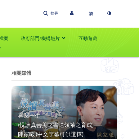
搜尋
檔案
政府部門/機構短片
互動遊戲
學
相關媒體
喜閱一生
(悅讀真善美之書送領袖之育成)──
陳家曦 (中文字幕可供選擇)