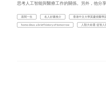
思考人工智能與醫療工作的關係。另外，他分
喜閱一生
名人好書推介
香港中文大學莫慶堯醫學
homo deus: a brief history of tomorrow
人類大命運: 從智