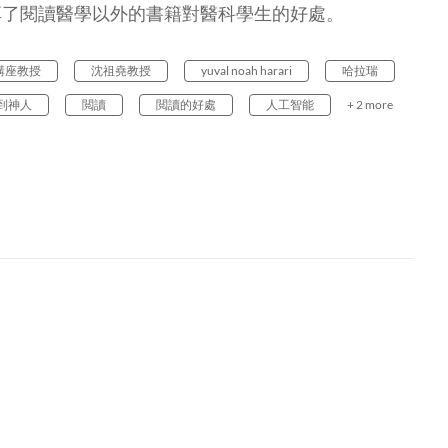
享了閱讀醫學以外的書籍對醫科學生的好處。
講座教授
沈祖堯教授
yuval noah harari
哈拉瑞
人到神人
閲讀
閲讀的好處
人工智能
+ 2 more