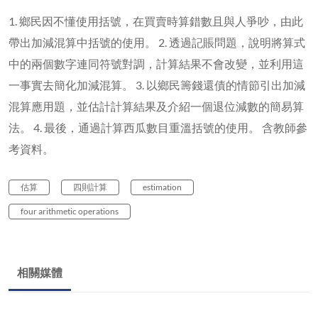
1. 鄉民因不懂使用括號，在買賣時算錯數且與人爭吵，由此
帶出加減混算中括號的使用。 2. 透過記賬問題，說明將算式
中的兩個數字連同符號對調，計算結果不會改變，並利用這
一事實去簡化加減混算。 3. 以鄉民籌錢還債的情節引出加減
混算應用題，並估計計算結果及介紹一個退位減數的簡易算
法。 4. 最後，通過計算西瓜數目重溫括號的使用。 含教師參
考資料。
估算
四則計算
estimation
four arithmetic operations
相關媒體