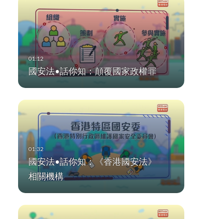
國安法•話你知：顛覆國家政權罪
國安法•話你知：《香港國安法》
相關機構