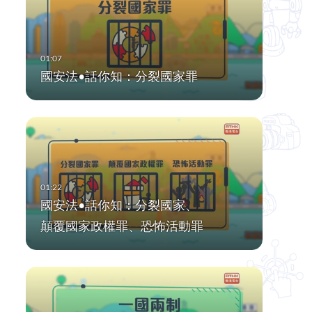
國安法•話你知：分裂國家罪
國安法•話你知：分裂國家、
顛覆國家政權罪、恐怖活動罪