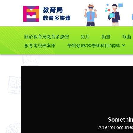
關於教育局教育多媒體
短片
動畫
歌曲
教育電視檔案庫
學習領域/跨學科科目/範疇
Somethin
An error occurred,