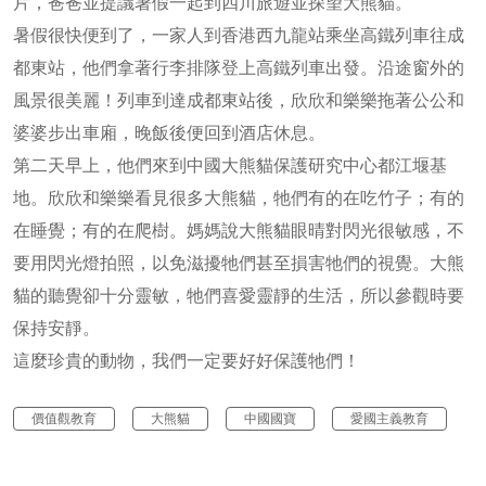
片，爸爸並提議暑假一起到四川旅遊並探望大熊貓。
暑假很快便到了，一家人到香港西九龍站乘坐高鐵列車往成
都東站，他們拿著行李排隊登上高鐵列車出發。沿途窗外的
風景很美麗！列車到達成都東站後，欣欣和樂樂拖著公公和
婆婆步出車廂，晚飯後便回到酒店休息。
第二天早上，他們來到中國大熊貓保護研究中心都江堰基
地。欣欣和樂樂看見很多大熊貓，牠們有的在吃竹子；有的
在睡覺；有的在爬樹。媽媽說大熊貓眼晴對閃光很敏感，不
要用閃光燈拍照，以免滋擾牠們甚至損害牠們的視覺。大熊
貓的聽覺卻十分靈敏，牠們喜愛靈靜的生活，所以參觀時要
保持安靜。
這麼珍貴的動物，我們一定要好好保護牠們！
價值觀教育
大熊貓
中國國寶
愛國主義教育