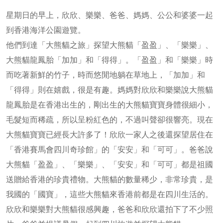
星期日的早上，欣欣、樂樂、爸爸、媽媽、公公和婆婆一起
到香港海洋公園遊覽。
他們到達「大熊貓之旅」探望大熊貓「盈盈」、「樂樂」、
大熊貓龍鳳胎「加加」和「得得」。「盈盈」和「樂樂」時
而吃著新鮮的竹子，時而悠閒地躺在草地上，「加加」和
「得得」則在嬉戲，很是有趣。媽媽對欣欣和樂樂說大熊貓
龍鳳胎是在香港出生的，剛出生的大熊貓寶寶身體很細小，
毛髮短而稀疏，所以呈粉紅色的，不過叫聲卻很響亮。現在
大熊貓寶寶已經長大許多了！欣欣一家人之後還探望居住在
「香港賽馬會四川奇珍館」的「安安」和「可可」。爸爸說
大熊貓「盈盈」、「樂樂」、「安安」和「可可」都是祖國
送贈給香港的珍貴禮物。大熊貓的數量稀少，非常珍貴，是
我國的「國寶」，這些大熊貓來香港前都是在四川生活的。
欣欣和樂樂對大熊貓很感興趣，爸爸和欣欣還拍下了不少照