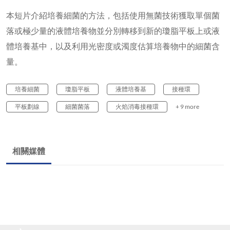
本短片介紹培養細菌的方法，包括使用無菌技術獲取單個菌
落或極少量的液體培養物並分別轉移到新的瓊脂平板上或液
體培養基中，以及利用光密度或濁度估算培養物中的細菌含
量。
培養細菌
瓊脂平板
液體培養基
接種環
平板劃線
細菌菌落
火焰消毒接種環
+ 9 more
相關媒體