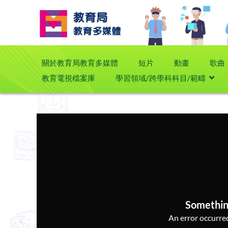
關於教育局教育多媒體
短片
動畫
歌曲
教育電視檔案庫
學習領域/跨學科科目/範疇
Somethin
An error occurred,