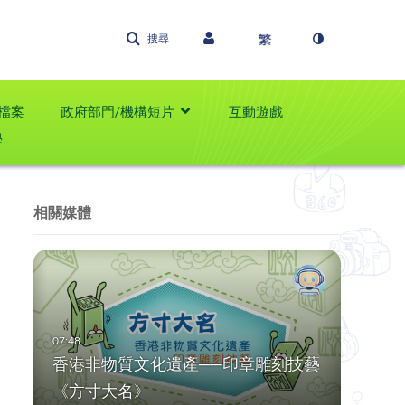
搜尋
檔案
政府部門/機構短片
互動遊戲
學
相關媒體
香港非物質文化遺產──印章雕刻技藝
《方寸大名》