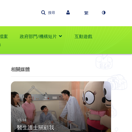
搜尋
檔案
政府部門/機構短片
互動遊戲
學
相關媒體
醫生護士關顧我