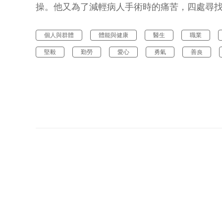
操。他又為了減輕病人手術時的痛苦，四處尋
個人與群體
體能與健康
醫生
職業
堅毅
勤勞
愛心
勇氣
善良