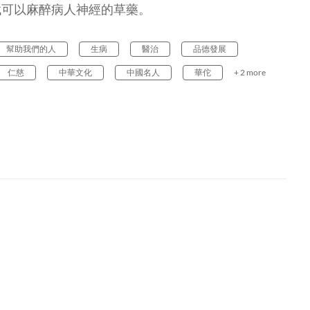
找可以麻醉病人神經的草藥。
幫助我們的人
生病
醫治
品德發展
仁慈
中華文化
中國名人
華佗
+ 2 more