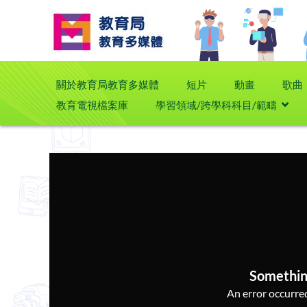
關於教育局教育多媒體
短片
動畫
歌曲
教育電視檔案庫
學習領域/跨學科科目/範疇
Somethin
An error occurred,