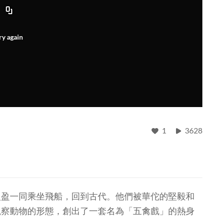
ry again
1
3628
及盈盈一同乘坐飛船，回到古代。他們被華佗的堅毅和
觀察動物的形態，創出了一套名為「五禽戲」的熱身