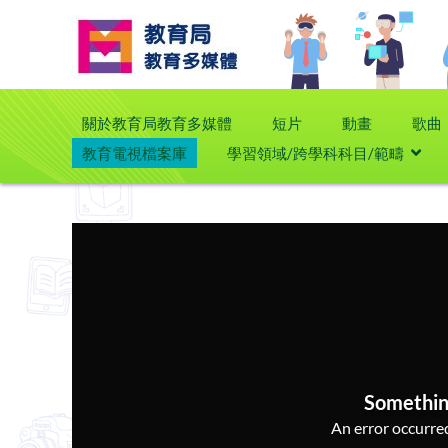
關於教育局教育多媒體
短片
動畫
歌曲
教育電視檔案庫
學習領域/跨學科科目/範疇
Somethin
An error occurred,