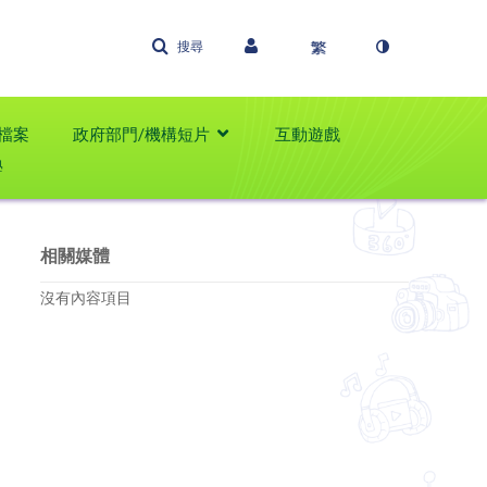
搜尋
檔案
政府部門/機構短片
互動遊戲
學
相關媒體
沒有內容項目