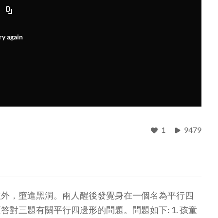
ry again
1
9479
意外，墮進黑洞。兩人醒後發覺身在一個名為平行四
對三題有關平行四邊形的問題。問題如下: 1. 孩童