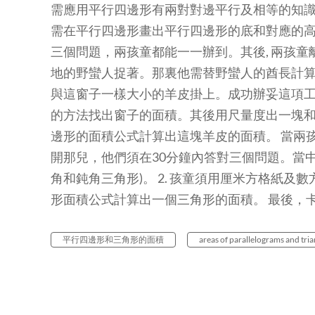
需應用平行四邊形有兩對對邊平行及相等的知識找
需在平行四邊形畫出平行四邊形的底和對應的高。
三個問題，兩孩童都能一一辦到。其後, 兩孩
地的野蠻人捉著。那裏他需替野蠻人的酋長計
與這窗子一樣大小的羊皮掛上。成功辦妥這項工作
的方法找出窗子的面積。其後用尺量度出一塊
邊形的面積公式計算出這塊羊皮的面積。 當兩
開那兒，他們須在30分鐘內答對三個問題。當中包
角和鈍角三角形)。 2. 孩童須用厘米方格紙及數
形面積公式計算出一個三角形的面積。 最後，
平行四邊形和三角形的面積
areas of parallelograms and tria