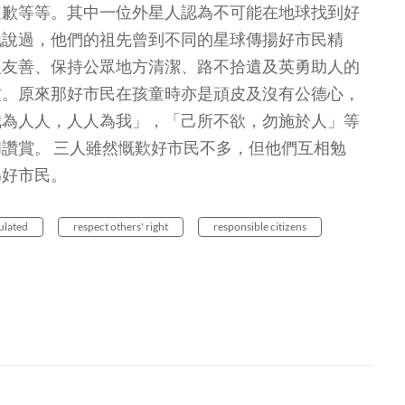
道歉等等。其中一位外星人認為不可能在地球找到好
他說過，他們的祖先曾到不同的星球傳揚好市民精
人友善、保持公眾地方清潔、路不拾遺及英勇助人的
友。原來那好市民在孩童時亦是頑皮及沒有公德心，
我為人人，人人為我」，「己所不欲，勿施於人」等
讚賞。 三人雖然慨歎好市民不多，但他們互相勉
為好市民。
gulated
respect others' right
responsible citizens