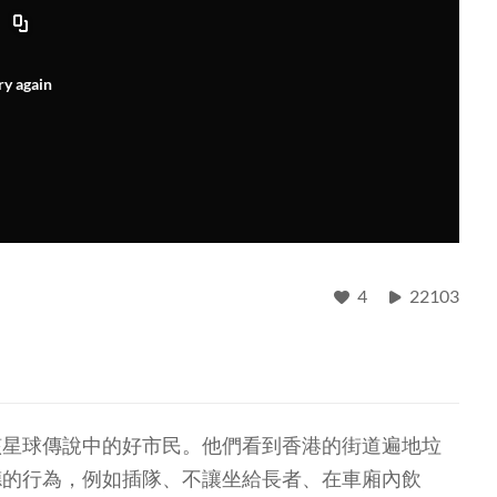
ry again
4
22103
該星球傳說中的好市民。他們看到香港的街道遍地垃
德的行為，例如插隊、不讓坐給長者、在車廂內飲