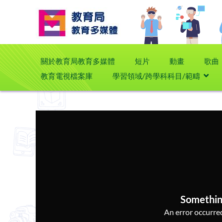
關於教育局教育多媒體
短片
動畫
歌曲
教育電視檔案庫
學習領域/跨學科科目/範疇
Somethin
An error occurred,