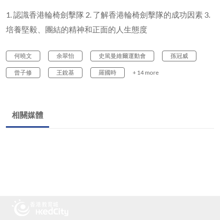
1. 認識香港輪椅劍擊隊 2. 了解香港輪椅劍擊隊的成功因素 3.
培養堅毅、團結的精神和正面的人生態度
何曉文
余翠怡
史篤曼維爾運動會
孫冠威
曾子修
王銳基
羅國時
+ 14 more
相關媒體