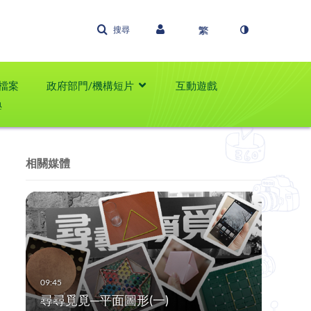
搜尋
檔案
政府部門/機構短片
互動遊戲
學
相關媒體
尋尋覓覓─平面圖形(一)