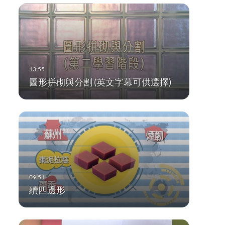
圖形拼砌與分割 (英文字幕可供選擇)
續四邊形