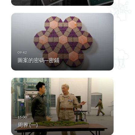
圖案的密碼─密鋪
周界 (一)