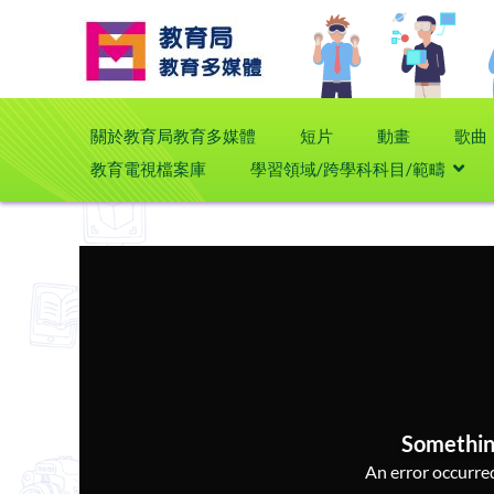
關於教育局教育多媒體
短片
動畫
歌曲
教育電視檔案庫
學習領域/跨學科科目/範疇
Somethin
An error occurred,