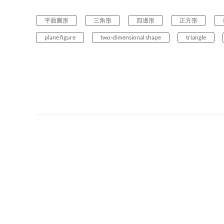
平面圖形
三角形
四邊形
正方形
plane figure
two-dimensional shape
triangle