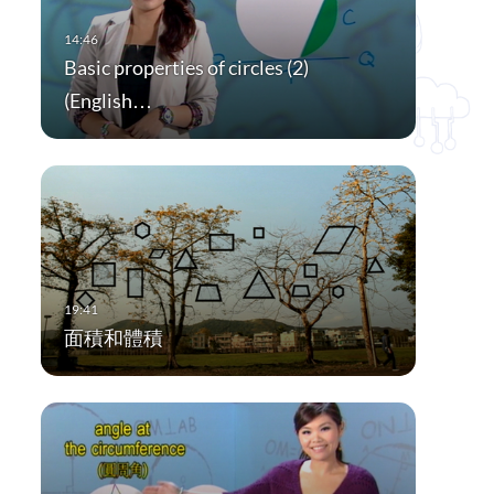
Basic properties of circles (2)
(English…
面積和體積