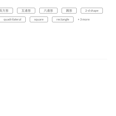
長方形
五邊形
六邊形
圓形
2-d shape
quadrilateral
square
rectangle
+ 3 more