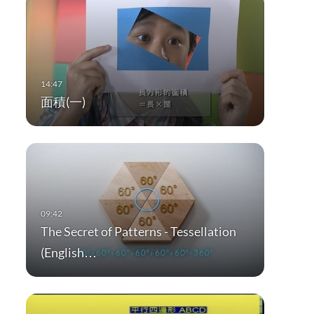
面積(一)
The Secret of Patterns - Tessellation
(English…