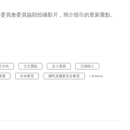
責委員會委員協助拍攝影片，簡介指引的更新重點。
大方向
七大重點
全人發展
立德樹人
素養
生命教育
國民及國家安全教育
+ 8 more