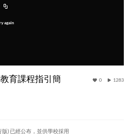
ry again
學教育課程指引簡
0
1283
版) 已經公布，並供學校採用