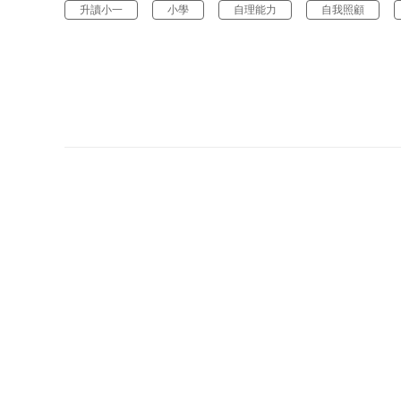
升讀小一
小學
自理能力
自我照顧