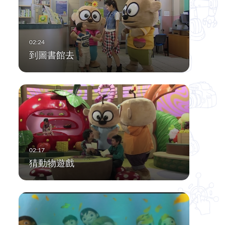
到圖書館去
猜動物遊戲