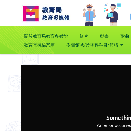
關於教育局教育多媒體
短片
動畫
歌曲
教育電視檔案庫
學習領域/跨學科科目/範疇
Somethin
An error occurred,