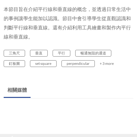
本節目旨在介紹平行線和垂直線的概念，並透過日常生活中
的事例讓學生能加以認識。節目中會引導學生從直觀認識和
判斷平行線和垂直線。還有介紹利用工具繪畫和製作內平行
線和垂直線。
三角尺
垂直
平行
暢通無阻的通道
釘板圖
set square
perpendicular
+ 3 more
相關媒體