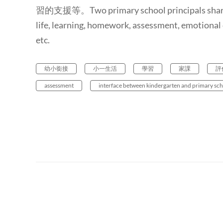
習的支援等。Two primary school principals shared t
life, learning, homework, assessment, emotional c
etc.
幼小銜接
小一生活
學習
家課
評
assessment
interface between kindergarten and primary sc