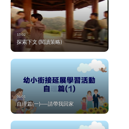
探索下文 (閱讀策略)
自理篇(一)──請帶我回家