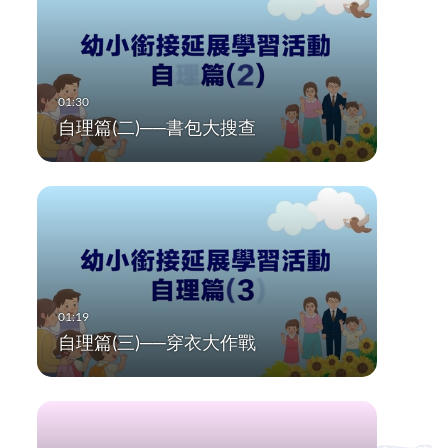
自理篇(二)──書包大搜查
自理篇(三)──穿衣大作戰