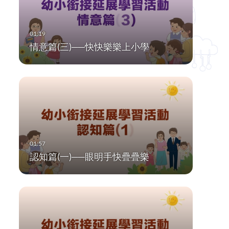
情意篇(三)──快快樂樂上小學
認知篇(一)──眼明手快疊疊樂