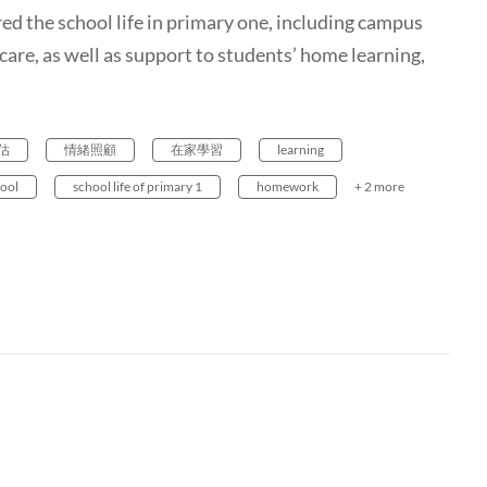
he school life in primary one, including campus
are, as well as support to students’ home learning,
估
情緒照顧
在家學習
learning
hool
school life of primary 1
homework
+ 2 more