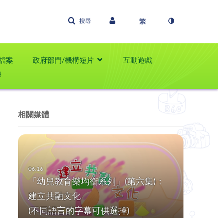
搜尋
檔案
政府部門/機構短片
互動遊戲
學
相關媒體
「幼兒教育樂均衡系列」(第六集)：
建立共融文化
(不同語言的字幕可供選擇)