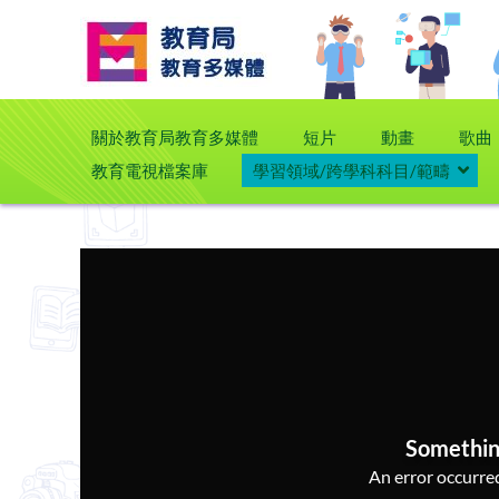
關於教育局教育多媒體
短片
動畫
歌曲
教育電視檔案庫
學習領域/跨學科科目/範疇
Somethin
An error occurred,