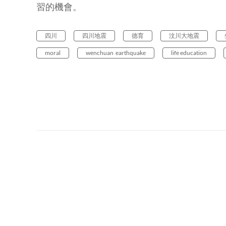
習的機會。
四川
四川地震
德育
汶川大地震
moral
wenchuan earthquake
life education