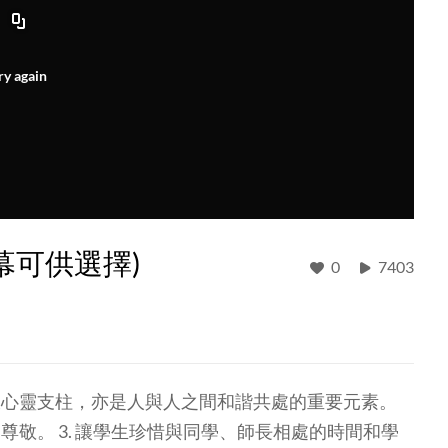
ry again
幕可供選擇)
0
7403
一大心靈支柱，亦是人與人之間和諧共處的重要元素。
尊敬。 3. 讓學生珍惜與同學、師長相處的時間和學