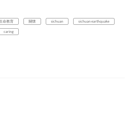
生命教育
關懷
sichuan
sichuan earthquake
caring