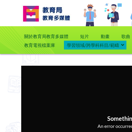
關於教育局教育多媒體
短片
動畫
歌曲
教育電視檔案庫
學習領域/跨學科科目/範疇
Somethin
An error occurred,