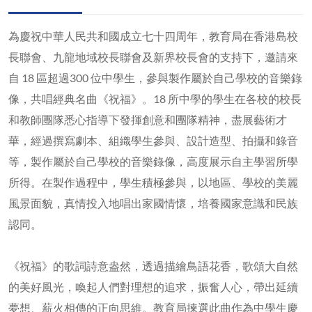
為慶祝中華人民共和國成立七十四周年，教育局在香港島校
長聯會、九龍地域校長聯會及新界校長會的支持下，邀請來
自 18 區超過300 位中學生，參與製作屬於自己學校的音樂錄
像，共唱經典名曲《祝福》。18 所中學的學生在各校的校長
和教師團隊悉心指導下發揮創意和團隊精神，盡展藝術才
華，經過撰寫劇本、組織學生參與、設計造型、拍攝和錄音
等，製作屬於自己學校的音樂錄像，高度展示自主學習所學
所得。在製作過程中，學生積極參與，以地區、學校的美麗
風景面貌，真情投入地唱出家國情懷，培養國家意識和民族
認同。
《祝福》的歌詞詩意盎然，透過描繪鳥語花香，歌頌大自然
的美好風光，喚起人們對理想的追求，振奮人心，帶出延續
夢想、薪火相傳的正向思維。教育局揀選此曲作為中學生慶