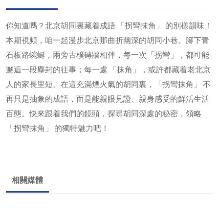
你知道嗎？北京胡同裏藏着成語 「拐彎抹角」 的別樣韻味！
本期視頻，咱一起漫步北京那曲折幽深的胡同小巷。腳下青
石板路蜿蜒，兩旁古樸磚牆相伴，每一次「拐彎」，都可能
邂逅一段塵封的往事；每一處 「抹角」，或許都藏着老北京
人的家長里短。在這充滿煙火氣的胡同裏，「拐彎抹角」 不
再只是抽象的成語，而是能親眼見證、親身感受的鮮活生活
百態。快來跟着我們的鏡頭，探尋胡同深處的秘密，領略
「拐彎抹角」 的獨特魅力吧！
相關媒體