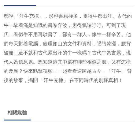
都說 「汗牛充棟」，形容書籍極多，累得牛都出汗。古代的
牛，馱着滿是知識的書卷奔波，累得氣喘吁吁。可到了現
代，看似牛不用再馱書了，卻有一群人，像牛一樣辛苦。他
們每天對着電腦，處理如山的文件和資料，眼睛乾澀，腰背
酸痛，這不就和古代累出汗的牛一樣嗎？古代牛為書累，現
代人為信息累。想知道這其中還有哪些相似之處，又有怎樣
的差異？快來點擊視頻，一起看看這跨越古今，「汗牛」 背
後的故事，揭開 「汗牛充棟」 在不同時代的別樣真相！
相關媒體