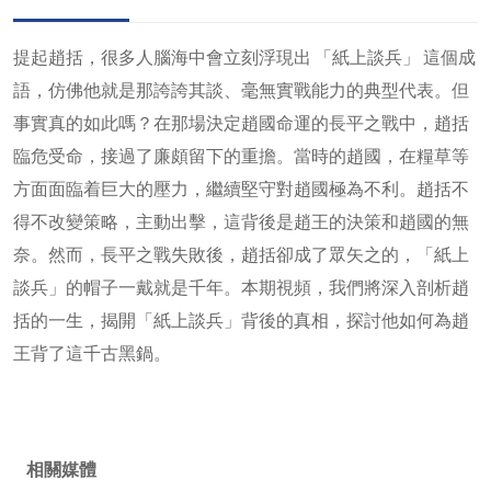
提起趙括，很多人腦海中會立刻浮現出 「紙上談兵」 這個成
語，仿佛他就是那誇誇其談、毫無實戰能力的典型代表。但
事實真的如此嗎？在那場決定趙國命運的長平之戰中，趙括
臨危受命，接過了廉頗留下的重擔。當時的趙國，在糧草等
方面面臨着巨大的壓力，繼續堅守對趙國極為不利。趙括不
得不改變策略，主動出擊，這背後是趙王的決策和趙國的無
奈。然而，長平之戰失敗後，趙括卻成了眾矢之的，「紙上
談兵」的帽子一戴就是千年。本期視頻，我們將深入剖析趙
括的一生，揭開「紙上談兵」背後的真相，探討他如何為趙
王背了這千古黑鍋。
相關媒體